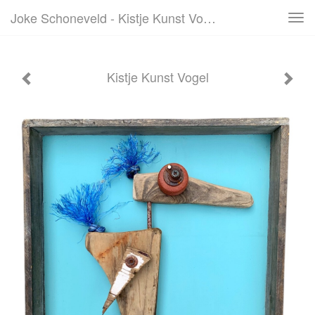
Joke Schoneveld - Kistje Kunst Vogel
Tog
navi
Kistje Kunst Vogel